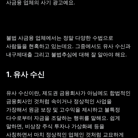
사금융 업체의 사기 광고예요.
사업자 등록번호 : 462-86-01671
불법 사금융 업체에서는 정말 다양한 수법으로 
주소 : 06133 서울특별시 강남구
테헤란로 131, 13층 (역삼동,
사람들을 현혹하고 있는데요. 그중에서도 유사 수신과 
한국지식재산센터)
대표 : 이은미
내구제대출 그리고 불법추심에 대해 잘 알아야 해요.
고객센터
1. 
유사 수신
전화 : 1661-7654(24시간 연중무휴)
해외전화 : +82-2-6975-9000
이메일 : help@tossbank.com
유사 수신이란, 제도권 금융회사가 아님에도 합법적인 
개인정보
신용정보활용체제
처리방침
금융회사인 것처럼 속이거나 정상적인 사업을 
이용자유의사항
보호금융상품등록부
가장해서 원금 보장 및 고수익을 제시하고 불특정 
상품공시실
공지사항
다수로부터 자금을 조달하는 행위를 말해요. 쉽게 
준법제보
경영공시
외부채널
말하면, 비상장 주식 투자나 가상화폐 등을 
직원 고충 접수
사칭하면서 마치 정상적인 업체인 것처럼 교묘하게 
채널