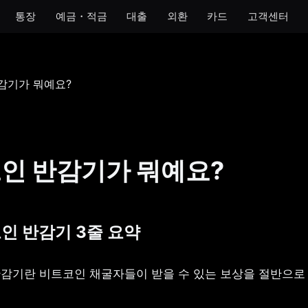
통장
예금・적금
대출
외환
카드
고객센터
모임
아이
개인사업자
법인
 통장
모임 통장
아이 통장
개인사업자 통장
법인 통장
기 통장
모임 금고
이자 받는 저금통
개인사업자 금고
장
인 반감기가 뭐예요?
금통
호 통장
코인 반감기 3줄 요약
 반감기란 비트코인 채굴자들이 받을 수 있는 보상을 절반으로 