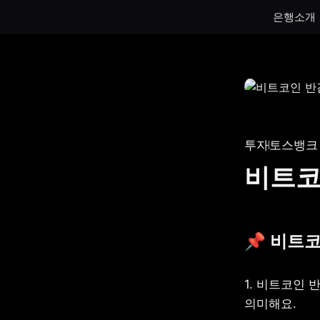
은행소개
통장
통장
하루만 넣어도 이자가 쌓이는 토스뱅크
토스뱅크
통장을 만나보세요.
나눠모으
투자
토스뱅크
서브 통
비트코
게임 저
생계비보
📌 비트
1. 비트코인
의미해요.