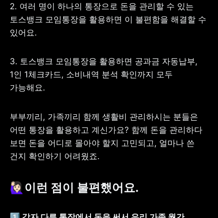
2. 여러 명이 하나의 통장으로 돈을 관리할 수 있는 
토스뱅크 모임통장을 활용하면 이 불편함을 해결할 수 
있어요.
사업자 등록번호 : 462-86-01671
주소 : 06133 서울특별시 강남구
3. 토스뱅크 모임통장을 활용하면 공과금 자동납부, 
테헤란로 131, 13층 (역삼동,
1인 1체크카드, 소비내역 분석 확인까지 모두 
한국지식재산센터)
대표 : 이은미
가능해요.
고객센터
전화 : 1661-7654(24시간 연중무휴)
부부끼리, 가족끼리 함께 생활비 관리하시는 분들은 
해외전화 : +82-2-6975-9000
어떤 통장을 활용하고 계신가요? 함께 돈을 관리하다 
이메일 : help@tossbank.com
보면 돈을 어디로 몰아야 할지 고민되고, 얼마나 쓴 
개인정보
신용정보활용체제
건지 확인하기 어려웠죠.
처리방침
이용자유의사항
보호금융상품등록부
상품공시실
공지사항
🙋🏻‍♀️이런 점이 불편했어요.
준법제보
경영공시
외부채널
직원 고충 접수
채널
1️⃣ 각자 다른 통장에서 돈을 써서 우리 가족 월간 