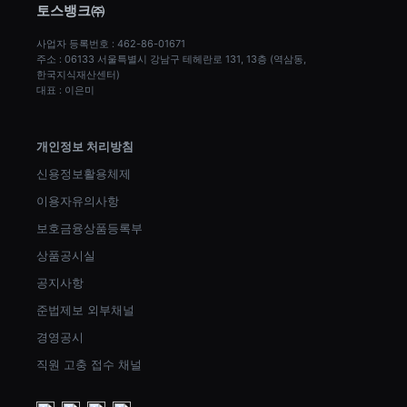
토스뱅크㈜
사업자 등록번호 : 462-86-01671
주소 : 06133 서울특별시 강남구 테헤란로 131, 13층 (역삼동, 
한국지식재산센터)
대표 : 이은미
개인정보 처리방침
신용정보활용체제
이용자유의사항
보호금융상품등록부
상품공시실
공지사항
준법제보 외부채널
경영공시
직원 고충 접수 채널