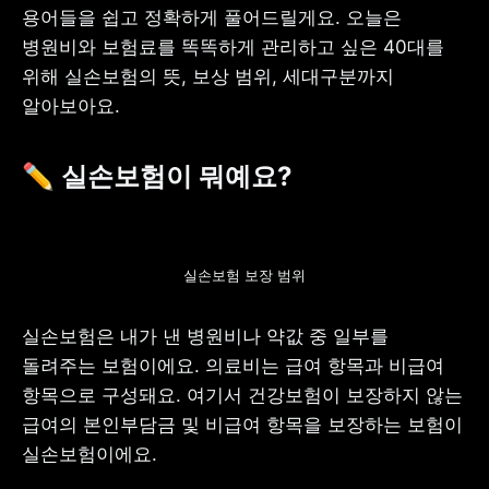
용어들을 쉽고 정확하게 풀어드릴게요. 오늘은 
병원비와 보험료를 똑똑하게 관리하고 싶은 40대를 
위해 실손보험의 뜻, 보상 범위, 세대구분까지 
알아보아요.
사업자 등록번호 : 462-86-01671
주소 : 06133 서울특별시 강남구
테헤란로 131, 13층 (역삼동,
✏️ 실손보험이 뭐예요?
한국지식재산센터)
대표 : 이은미
고객센터
전화 : 1661-7654(24시간 연중무휴)
실손보험 보장 범위
해외전화 : +82-2-6975-9000
이메일 : help@tossbank.com
실손보험은 내가 낸 병원비나 약값 중 일부를 
개인정보
신용정보활용체제
처리방침
돌려주는 보험이에요. 의료비는 급여 항목과 비급여 
이용자유의사항
보호금융상품등록부
항목으로 구성돼요. 여기서 건강보험이 보장하지 않는 
상품공시실
공지사항
급여의 본인부담금 및 비급여 항목을 보장하는 보험이 
준법제보
경영공시
외부채널
실손보험이에요.
직원 고충 접수
채널