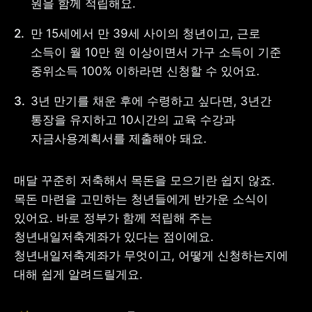
원을 함께 적립해요. 
만 15세에서 만 39세 사이의 청년이고, 근로 
소득이 월 10만 원 이상이면서 가구 소득이 기준 
중위소득 100% 이하라면 신청할 수 있어요. 
사업자 등록번호 : 462-86-01671
주소 : 06133 서울특별시 강남구
테헤란로 131, 13층 (역삼동,
3년 만기를 채운 후에 수령하고 싶다면, 3년간 
한국지식재산센터)
통장을 유지하고 10시간의 교육 수강과 
대표 : 이은미
자금사용계획서를 제출해야 돼요. 
고객센터
전화 : 1661-7654(24시간 연중무휴)
해외전화 : +82-2-6975-9000
매달 꾸준히 저축
해서 목돈을 모으기란 쉽지 않죠
. 
이메일 : help@tossbank.com
목돈 마련을 고민하는 청년들에게 반가운 소식이 
개인정보
신용정보활용체제
있어요. 
바로 정부가 함께 적립해 주는 
처리방침
청년내일저축계좌가 있다는 점이에요. 
이용자유의사항
보호금융상품등록부
청년내일저축계좌가 무엇이고, 어떻게 신청하는지에 
상품공시실
공지사항
준법제보
경영공시
대해 쉽게 알려드릴게요.
외부채널
직원 고충 접수
채널