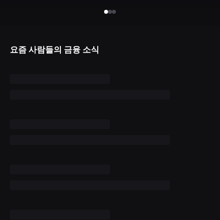
요즘 사람들의 금융 소식
사업자 등록번호 : 462-86-01671
주소 : 06133 서울특별시 강남구
테헤란로 131, 13층 (역삼동,
한국지식재산센터)
대표 : 이은미
고객센터
전화 : 1661-7654(24시간 연중무휴)
해외전화 : +82-2-6975-9000
이메일 : help@tossbank.com
개인정보
신용정보활용체제
처리방침
이용자유의사항
보호금융상품등록부
상품공시실
공지사항
준법제보
경영공시
외부채널
직원 고충 접수
채널