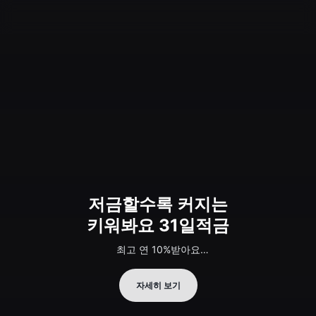
토스뱅크
저금할수록 커지는
키워봐요 31일적금
최고 연 10%받아요
(기본 연1%, 모든 금리 세전)
자세히 보기