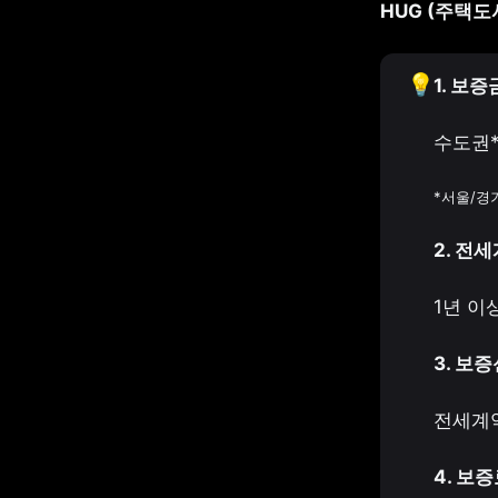
HUG (주택
💡
1. 보증
수도권*
*서울/경
2. 전
1년 이
3. 보
전세계약
4. 보