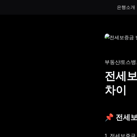
은행소개
통장
통장
하루만 넣어도 이자가 쌓이는 토스뱅크
토스뱅크
통장을 만나보세요.
나눠모으
부동산
토스뱅
서브 통
전세보증
게임 저
차이
생계비보
📌 전세보
1. 전세보증