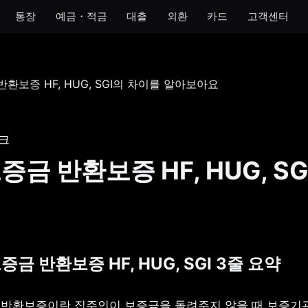
통장
예금・적금
대출
외환
카드
고객센터
모임
아이
개인사업자
법인
 통장
모임 통장
아이 통장
개인사업자 통장
법인 통장
기 통장
모임 금고
이자 받는 저금통
개인사업자 금고
크
장
금 반환보증 HF, HUG, SG
금통
호 통장
증금 반환보증 HF, HUG, SGI 3줄 요약
금 반환보증이란 집주인이 보증금을 돌려주지 않을 때 보증기관