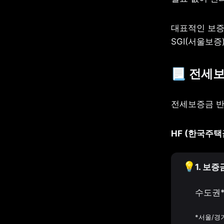
대표적인 보증
SGI(서울보증
📃 전세
전세보증금 반
HF (한국주
💡
1. 보증
수도권*
*서울/경