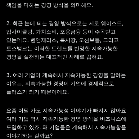
책임을 다하는 경영 방식을 의미해요.
2. 최근 눈에 띄는 경영 방식으로는 제로 웨이스트, 
업사이클링, 가치소비, 포용금융 등이 주목받고 
사업자 등록번호 : 462-86-01671
주소 : 06133 서울특별시 강남구
있는데요. 벤앤제리스, 록시땅, 오션보틀, 그리고 
테헤란로 131, 13층 (역삼동,
토스뱅크는 이러한 트렌드를 반영한 지속가능한 
한국지식재산센터)
대표 : 이은미
경영을 실천하는 대표적인 사례로 꼽혀요.
고객센터
전화 : 1661-7654(24시간 연중무휴)
3. 여러 기업이 계속해서 지속가능한 경영을 말하는 
해외전화 : +82-2-6975-9000
이유는, 지속가능한 경영이 기업에 경제적으로 
이메일 : help@tossbank.com
플러스가 되기 때문이에요.
개인정보
신용정보활용체제
처리방침
이용자유의사항
보호금융상품등록부
요즘 어딜 가도 지속가능성 이야기가 빠지지 않아요. 
상품공시실
공지사항
여러 기업 역시 지속가능한 경영 방식을 비즈니스에 
준법제보
경영공시
외부채널
도입하고 있죠. 왜 기업들은 계속해서 지속가능함을 
직원 고충 접수
이야기하는 걸까요?
채널