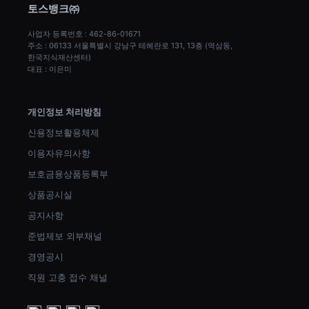
토스뱅크㈜
사업자 등록번호 : 462-86-01671
주소 : 06133 서울특별시 강남구 테헤란로 131, 13층 (역삼동, 
한국지식재산센터)
대표 : 이은미
개인정보 처리방침
신용정보활용체제
이용자유의사항
보호금융상품등록부
상품공시실
공지사항
준법제보 외부채널
경영공시
직원 고충 접수 채널