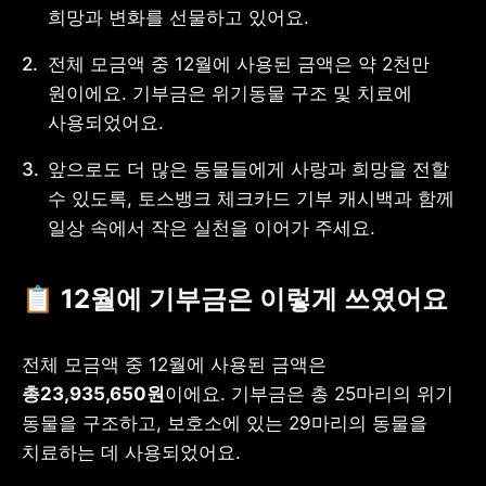
희망과 변화를 선물하고 있어요.
전체 모금액 중 12월에 사용된 금액은 약 2천만 
원이에요. 기부금은 위기동물 구조 및 치료에 
사업자 등록번호 : 462-86-01671
사용되었어요.
주소 : 06133 서울특별시 강남구
테헤란로 131, 13층 (역삼동,
앞으로도 더 많은 동물들에게 사랑과 희망을 전할 
한국지식재산센터)
대표 : 이은미
수 있도록, 토스뱅크 체크카드 기부 캐시백과 함께 
일상 속에서 작은 실천을 이어가 주세요.
고객센터
전화 : 1661-7654(24시간 연중무휴)
해외전화 : +82-2-6975-9000
📋 12월에 기부금은 이렇게 쓰였어요
이메일 : help@tossbank.com
개인정보
신용정보활용체제
처리방침
전체 모금액 중 12월에 사용된 금액은 
이용자유의사항
보호금융상품등록부
총23,935,650원
이에요. 기부금은 총 25마리의 위기 
상품공시실
공지사항
동물을 구조하고, 보호소에 있는 29마리의 동물을 
준법제보
경영공시
외부채널
치료하는 데 사용되었어요.
직원 고충 접수
채널