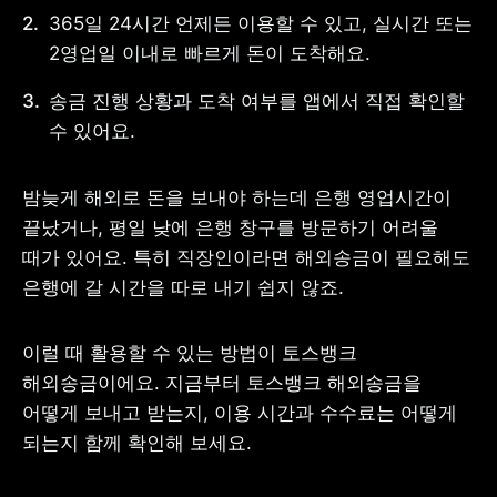
365일 24시간 언제든 이용할 수 있고, 실시간 또는 
2영업일 이내로 빠르게 돈이 도착해요.
송금 진행 상황과 도착 여부를 앱에서 직접 확인할 
사업자 등록번호 : 462-86-01671
수 있어요.
주소 : 06133 서울특별시 강남구
테헤란로 131, 13층 (역삼동,
한국지식재산센터)
대표 : 이은미
밤늦게 해외로 돈을 보내야 하는데 은행 영업시간이 
끝났거나, 평일 낮에 은행 창구를 방문하기 어려울 
고객센터
때가 있어요. 특히 직장인이라면 해외송금이 필요해도 
전화 : 1661-7654(24시간 연중무휴)
해외전화 : +82-2-6975-9000
은행에 갈 시간을 따로 내기 쉽지 않죠.
이메일 : help@tossbank.com
개인정보
신용정보활용체제
이럴 때 활용할 수 있는 방법이 토스뱅크 
처리방침
해외송금이에요. 지금부터 토스뱅크 해외송금을 
이용자유의사항
보호금융상품등록부
상품공시실
공지사항
어떻게 보내고 받는지, 이용 시간과 수수료는 어떻게 
준법제보
경영공시
되는지 함께 확인해 보세요.
외부채널
직원 고충 접수
채널