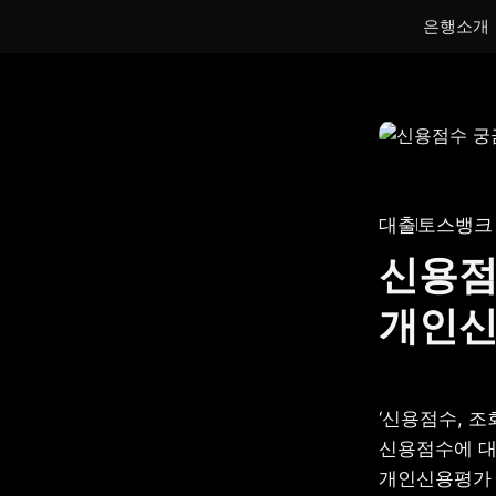
은행소개
통장
통장
하루만 넣어도 이자가 쌓이는 토스뱅크
토스뱅크
통장을 만나보세요.
나눠모으
대출
토스뱅크
서브 통
신용점
게임 저
개인
생계비보
‘신용점수, 조
신용점수에 대
개인신용평가 