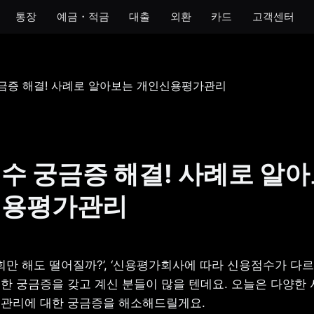
통장
예금・적금
대출
외환
카드
고객센터
모임
아이
개인사업자
법인
 통장
모임 통장
아이 통장
개인사업자 통장
법인 통장
기 통장
모임 금고
이자 받는 저금통
개인사업자 금고
장
수 궁금증 해결! 사례로 알
금통
신용평가관리
호 통장
회만 해도 떨어질까?’, ‘신용평가회사에 따라 신용점수가 다르다
한 궁금증을 갖고 계신 분들이 많을 텐데요. 오늘은 다양한 
관리에 대한 궁금증을 해소해드릴게요.