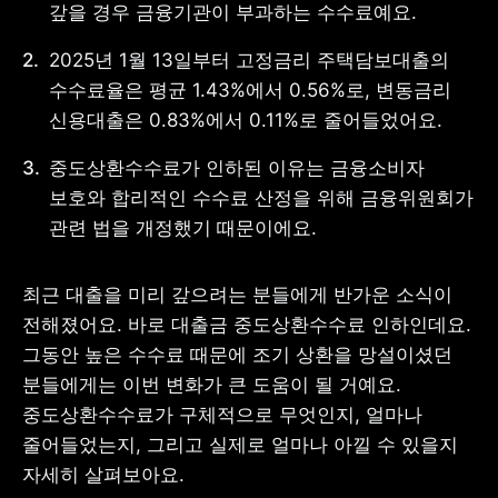
갚을 경우 금융기관이 부과하는 수수료예요. 
2025년 1월 13일부터 고정금리 주택담보대출의 
수수료율은 평균 1.43%에서 0.56%로, 변동금리 
사업자 등록번호 : 462-86-01671
신용대출은 0.83%에서 0.11%로 줄어들었어요.
주소 : 06133 서울특별시 강남구
테헤란로 131, 13층 (역삼동,
중도상환수수료가 인하된 이유는 금융소비자 
한국지식재산센터)
대표 : 이은미
보호와 합리적인 수수료 산정을 위해 금융위원회가 
관련 법을 개정했기 때문이에요.
고객센터
전화 : 1661-7654(24시간 연중무휴)
해외전화 : +82-2-6975-9000
최근 대출을 미리 갚으려는 분들에게 반가운 소식이 
이메일 : help@tossbank.com
전해졌어요. 바로 대출금 중도상환수수료 인하인데요. 
개인정보
신용정보활용체제
그동안 높은 수수료 때문에 조기 상환을 망설이셨던 
처리방침
분들에게는 이번 변화가 큰 도움이 될 거예요. 
이용자유의사항
보호금융상품등록부
상품공시실
공지사항
중도상환수수료가 구체적으로 무엇인지, 얼마나 
준법제보
경영공시
줄어들었는지, 그리고 실제로 얼마나 아낄 수 있을지 
외부채널
자세히 살펴보아요.
직원 고충 접수
채널