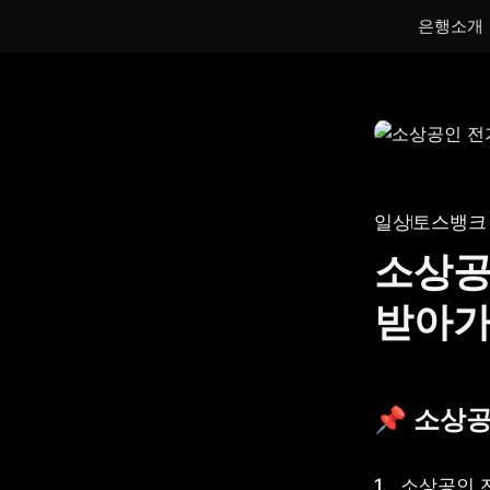
은행소개
통장
통장
하루만 넣어도 이자가 쌓이는 토스뱅크
토스뱅크
통장을 만나보세요.
나눠모으
일상
토스뱅크
서브 통
소상공
게임 저
받아
생계비보
📌 소상
소상공인 전