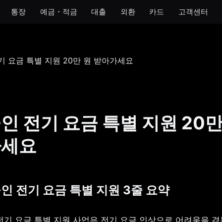
통장
예금・적금
대출
외환
카드
고객센터
모임
아이
개인사업자
법인
 통장
모임 통장
아이 통장
개인사업자 통장
법인 통장
기 통장
모임 금고
이자 받는 저금통
개인사업자 금고
장
인 전기 요금 특별 지원 20만
금통
가세요
호 통장
공인 전기 요금 특별 지원 3줄 요약
기 요금 특별 지원 사업은 전기 요금 인상으로 어려움을 겪는