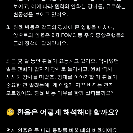
보이고, 이에 따라 원화와 엔화는 강세를, 유로화는 
변동성을 보이고 있어요.
환율 변동은 각국의 경제에 큰 영향을 미치며, 
사업자 등록번호 : 462-86-01671
앞으로의 환율은 9월 FOMC 등 주요 중앙은행들의 
주소 : 06133 서울특별시 강남구
테헤란로 131, 13층 (역삼동,
금리 정책에 달려있어요.
한국지식재산센터)
대표 : 이은미
최근 몇 달 동안 환율이 요동치고 있어요. 약세였던 
고객센터
일본 엔화가 갑자기 강세로 돌아서고, 원화 역시 
전화 : 1661-7654(24시간 연중무휴)
해외전화 : +82-2-6975-9000
서서히 강세를 띠었죠. 경제를 이야기할 때 환율이 
이메일 : help@tossbank.com
중요한 건 알겠는데, 왜 이렇게 자꾸 바뀌는 건지 
개인정보
신용정보활용체제
모르겠어요. 환율 변동 이유를 함께 살펴볼까요?
처리방침
이용자유의사항
보호금융상품등록부
상품공시실
공지사항
🧐 
환율은 어떻게 해석해야 할까요?
준법제보
경영공시
외부채널
직원 고충 접수
먼저 환율은 두 나라 통화를 바꿀 때의 비율이에요. 
채널