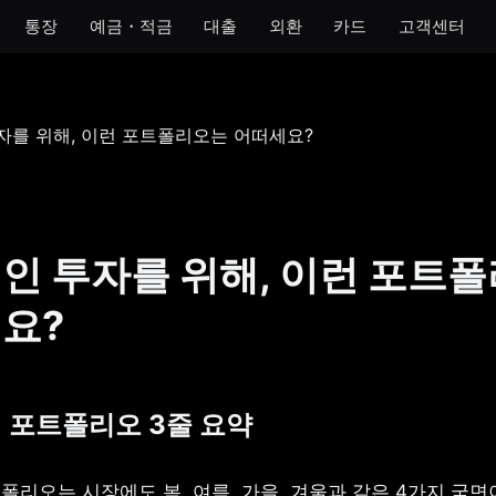
통장
예금・적금
대출
외환
카드
고객센터
모임
아이
개인사업자
법인
 통장
모임 통장
아이 통장
개인사업자 통장
법인 통장
기 통장
모임 금고
이자 받는 저금통
개인사업자 금고
장
인 투자를 위해, 이런 포트
금통
요?
호 통장
절 포트폴리오 3줄 요약
트폴리오는 시장에도 봄, 여름, 가을, 겨울과 같은 4가지 국면