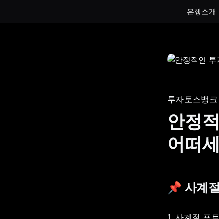
은행소개
통장
통장
하루만 넣어도 이자가 쌓이는 토스뱅크
토스뱅크
통장을 만나보세요.
나눠모으
투자
토스뱅크
서브 통
안정적
게임 저
어떠세
생계비보
📌 사계
1. 사계절 포