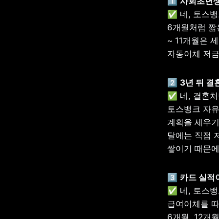
1️⃣ 
✅ 네, 토스뱅
6개월처럼 짧은
~ 11개월은 세
자동이체 저금을
2️⃣ 
✅ 네, 결혼
토스뱅크 자유
계획을 세우기
달에는 직접 저
쌓이기 때문에,
3️⃣ 
✅ 네, 토스
급여이체를 따지
6개월, 12개월