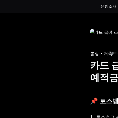
은행소개
통장
통장
하루만 넣어도 이자가 쌓이는 토스뱅크
토스뱅크
통장을 만나보세요.
나눠모으
통장・저축
토
서브 통
카드 
게임 저
예적
생계비보
📌 토스
토스뱅크 자