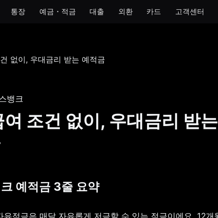
통장
예금・적금
대출
외환
카드
고객센터
모임
아이
개인사업자
법인
 통장
모임 통장
아이 통장
개인사업자 통장
법인 통장
기 통장
모임 금고
이자 받는 저금통
개인사업자 금고
스뱅크
장
급여 조건 없이, 우대금리 받는
금통
금
호 통장
뱅크 예적금 3줄 요약
유적금은 매달 자유롭게 저금할 수 있는 적금이에요. 12개월