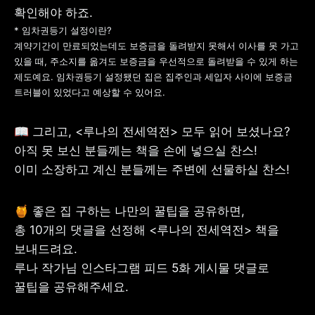
* 임차권등기 설정이란?

계약기간이 만료되었는데도 보증금을 돌려받지 못해서 이사를 못 가고 
있을 때, 주소지를 옮겨도 보증금을 우선적으로 돌려받을 수 있게 하는 
사업자 등록번호 : 462-86-01671
제도예요. 임차권등기 설정됐던 집은 집주인과 세입자 사이에 보증금 
주소 : 06133 서울특별시 강남구
트러블이 있었다고 예상할 수 있어요.
테헤란로 131, 13층 (역삼동,
한국지식재산센터)
대표 : 이은미
📖 그리고, <루나의 전세역전> 모두 읽어 보셨나요?

아직 못 보신 분들께는 책을 손에 넣으실 찬스!

고객센터
전화 : 1661-7654(24시간 연중무휴)
이미 소장하고 계신 분들께는 주변에 선물하실 찬스!
해외전화 : +82-2-6975-9000
이메일 : help@tossbank.com
🍯 좋은 집 구하는 나만의 꿀팁을 공유하면,

개인정보
신용정보활용체제
총 10개의 댓글을 선정해 <루나의 전세역전> 책을 
처리방침
이용자유의사항
보호금융상품등록부
보내드려요.

상품공시실
공지사항
루나 작가님 인스타그램 피드 5화 게시물 댓글로 
준법제보
경영공시
외부채널
꿀팁을 공유해주세요.
직원 고충 접수
채널