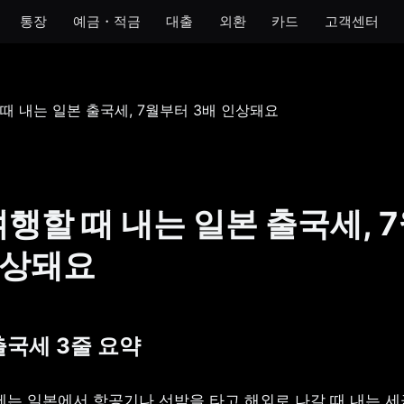
통장
예금・적금
대출
외환
카드
고객센터
모임
아이
개인사업자
법인
 통장
모임 통장
아이 통장
개인사업자 통장
법인 통장
기 통장
모임 금고
이자 받는 저금통
개인사업자 금고
장
여행할 때 내는 일본 출국세, 
금통
인상돼요
호 통장
출국세 3줄 요약
는 일본에서 항공기나 선박을 타고 해외로 나갈 때 내는 세금