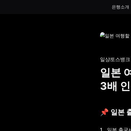
은행소개
통장
통장
하루만 넣어도 이자가 쌓이는 토스뱅크
토스뱅크
통장을 만나보세요.
나눠모으
일상
토스뱅크
서브 통
일본 
게임 저
3배 
생계비보
📌 일본 
일본 출국세