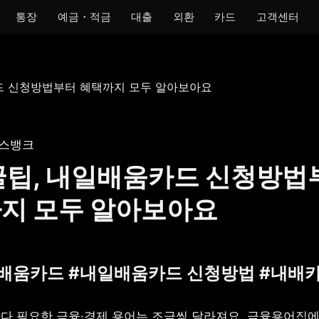
통장
예금・적금
대출
외환
카드
고객센터
모임
아이
개인사업자
법인
 통장
모임 통장
아이 통장
개인사업자 통장
법인 통장
기 통장
모임 금고
이자 받는 저금통
개인사업자 금고
스뱅크
장
꿀팁, 내일배움카드 신청방법
금통
지 모두 알아보아요
호 통장
일배움카드 #내일배움카드 신청방법 #내배카
다 필요한 금융·경제 용어는 조금씩 달라져요. 금융용어집에