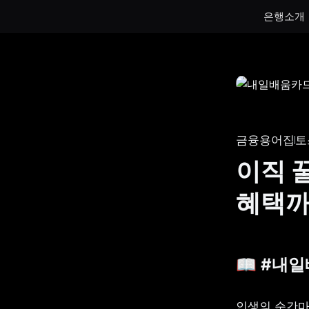
은행소개
통장
통장
하루만 넣어도 이자가 쌓이는 토스뱅크
토스뱅크
통장을 만나보세요.
나눠모으
금융용어집
토
서브 통
이직 
게임 저
혜택까
생계비보
📖 #내
인생의 순간마