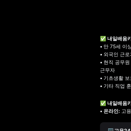
✅ 내일배움카
• 
• 
• 
현직 공무원 
• 
• 
기타 직업 
✅ 내일배움카
• 온라인:
 고
💻
고용24