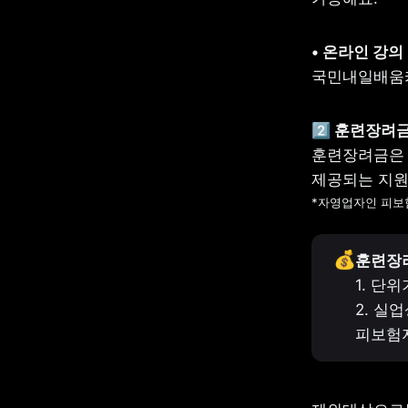
• 온라인 강의
국민내일배움카
훈련장려금은 교
*자영업자인 피보험
💰
훈련장려
1. 단위
2. 실
피보험