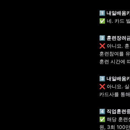
1️⃣ 내일배
✅ 네. 카드
2️⃣ 훈련장려
❌ 아니요. 
훈련참여를 유
훈련 시간에 
3️⃣
 내일배움
❌ 아니요. 
카드사를 통해
4️⃣ 직업훈
✅ 해당 훈련생
원, 3회 10