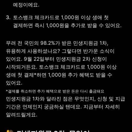
예정이에요.
토스뱅크 체크카드로 1,000원 이상 생애 첫 
결제하면 즉시 1,000원을 추가로 받을 수 있어요.
사업자 등록번호 : 462-86-01671
주소 : 06133 서울특별시 강남구
테헤란로 131, 13층 (역삼동,
무려 전 국민의 98.2%가 받은 민생지원금 1차, 
한국지식재산센터)
유용하게 사용하셨나요? 
그렇다면 반가운 소식이 
대표 : 이은미
있어요. 9월 22일부터 민생지원금 2차 신청이 
고객센터
시작되거든요. 토스뱅크 체크카드로 1,000원 이상 
전화 : 1661-7654(24시간 연중무휴)
생애 첫 결제*하면 1,000원 추가 혜택도 받을 수 
해외전화 : +82-2-6975-9000
이메일 : help@tossbank.com
개인정보
신용정보활용체제
*결제를 취소하면 추가 혜택으로 받은 돈은 다시 출금돼요
처리방침
민생지원금 1차와 달라진 점은 무엇인지, 신청 및 지급 
이용자유의사항
보호금융상품등록부
기간은 언제인지 궁금하실 텐데요. 지금부터 자세히 
상품공시실
공지사항
알려드릴게요.
준법제보
경영공시
외부채널
직원 고충 접수
채널