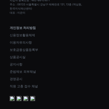
사업자 등록번호 : 462-86-01671
주소 : 06133 서울특별시 강남구 테헤란로 131, 13층 (역삼동, 
한국지식재산센터)
대표 : 이은미
개인정보 처리방침
신용정보활용체제
이용자유의사항
보호금융상품등록부
상품공시실
공지사항
준법제보 외부채널
경영공시
직원 고충 접수 채널