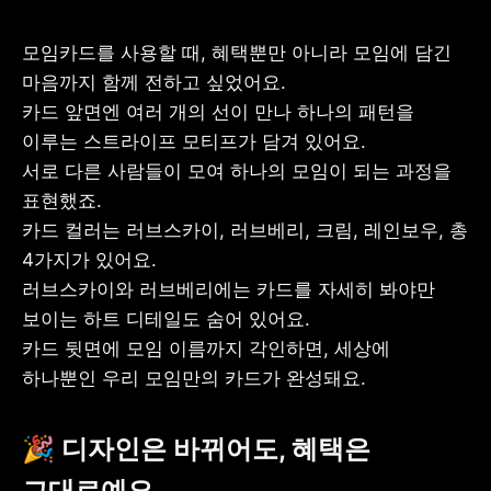
모임카드를 사용할 때, 혜택뿐만 아니라 모임에 담긴 
마음까지 함께 전하고 싶었어요.

카드 앞면엔 여러 개의 선이 만나 하나의 패턴을 
사업자 등록번호 : 462-86-01671
주소 : 06133 서울특별시 강남구
이루는 스트라이프 모티프가 담겨 있어요.

테헤란로 131, 13층 (역삼동,
서로 다른 사람들이 모여 하나의 모임이 되는 과정을 
한국지식재산센터)
대표 : 이은미
표현했죠.

카드 컬러는 러브스카이, 러브베리, 크림, 레인보우, 총 
고객센터
4가지가 있어요.

전화 : 1661-7654(24시간 연중무휴)
해외전화 : +82-2-6975-9000
러브스카이와 러브베리에는 카드를 자세히 봐야만 
이메일 : help@tossbank.com
보이는 하트 디테일도 숨어 있어요.

개인정보
신용정보활용체제
카드 뒷면에 모임 이름까지 각인하면, 세상에 
처리방침
하나뿐인 우리 모임만의 카드가 완성돼요.
이용자유의사항
보호금융상품등록부
상품공시실
공지사항
준법제보
경영공시
🎉 디자인은 바뀌어도, 혜택은 
외부채널
직원 고충 접수
그대로예요
채널