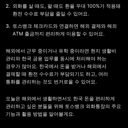
외화를 살 때도, 팔 때도 환율 우대 100%가 적용돼 
환전 수수료 부담을 줄일 수 있어요.
토스뱅크 체크카드와 연결하면 해외 결제와 해외 
사업자 등록번호 : 462-86-01671
ATM 출금까지 편리하게 이용할 수 있어요.
주소 : 06133 서울특별시 강남구
테헤란로 131, 13층 (역삼동,
한국지식재산센터)
대표 : 이은미
해외에서 근무 중이거나 유학 중이라면 현지 생활비 
관리와 한국 금융 업무를 동시에 처리해야 하는 
고객센터
경우가 많아요. 한국에서 돈을 받거나 해외에서 
전화 : 1661-7654(24시간 연중무휴)
해외전화 : +82-2-6975-9000
결제할 때 환전 수수료가 부담되기도 하고, 여러 
이메일 : help@tossbank.com
통화를 관리하는 것도 번거로울 수 있어요.
개인정보
신용정보활용체제
처리방침
오늘은 해외에서 생활하면서도 한국 돈을 편리하게 
이용자유의사항
보호금융상품등록부
상품공시실
공지사항
관리하고 싶은 분들을 위해 토스뱅크 외화통장의 주요 
준법제보
경영공시
기능과 활용 방법을 알아볼게요.
외부채널
직원 고충 접수
채널