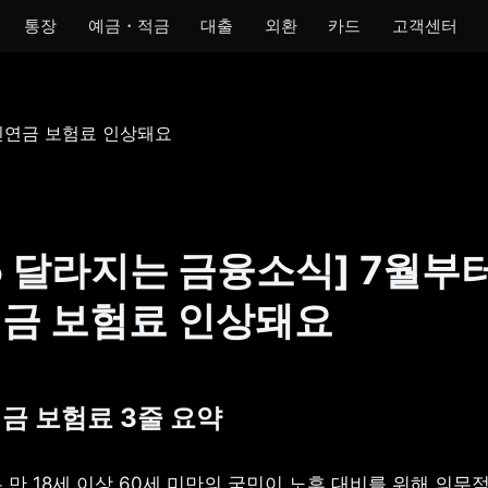
통장
예금・적금
대출
외환
카드
고객센터
모임
아이
개인사업자
법인
 통장
모임 통장
아이 통장
개인사업자 통장
법인 통장
기 통장
모임 금고
이자 받는 저금통
개인사업자 금고
장
25 달라지는 금융소식] 7월부
금통
금 보험료 인상돼요
호 통장
연금 보험료 3줄 요약
만 18세 이상 60세 미만의 국민이 노후 대비를 위해 의무적