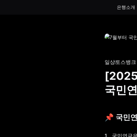
은행소개
통장
통장
하루만 넣어도 이자가 쌓이는 토스뱅크
토스뱅크
통장을 만나보세요.
나눠모으
일상
토스뱅크
서브 통
[20
게임 저
국민연
생계비보
📌 국민
국민연금은 