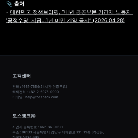
📎 출처
- 
대한민국 정책브리핑, “내년 공공부문 기간제 노동자 
'공정수당' 지급…1년 미만 계약 금지” (2026.04.28)
고객센터
전화 : 1661-7654(24시간 연중무휴)
해외전화 : +82-2-6975-9000
이메일 : help@tossbank.com
토스뱅크㈜
사업자 등록번호 : 462-86-01671
주소 : 06133 서울특별시 강남구 테헤란로 131, 13층 (역삼동, 
한국지식재산센터)