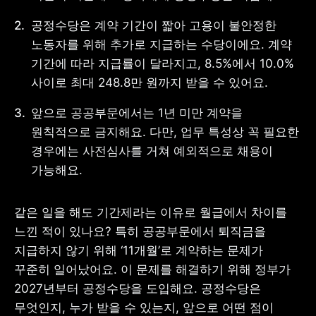
공정수당은 계약 기간이 짧아 고용이 불안정한 
노동자를 위해 추가로 지급하는 수당이에요. 계약 
기간에 따라 지급률이 달라지고, 8.5%에서 10.0% 
사업자 등록번호 : 462-86-01671
사이로 최대 248.8만 원까지 받을 수 있어요. 
주소 : 06133 서울특별시 강남구
테헤란로 131, 13층 (역삼동,
한국지식재산센터)
앞으로 공공부문에서는 
1년 미만 계약을 
대표 : 이은미
원칙적으로 금지해요.
 다만, 업무 특성상 꼭 필요한 
고객센터
경우에는 사전심사를 거쳐 예외적으로 채용이 
전화 : 1661-7654(24시간 연중무휴)
가능해요.  
해외전화 : +82-2-6975-9000
이메일 : help@tossbank.com
같은 일을 해도 기간제라는 이유로 월급에서 차이를 
개인정보
신용정보활용체제
처리방침
느낀 적이 있나요? 
특히 공공부문에서 퇴직금을 
이용자유의사항
보호금융상품등록부
지급하지 않기 위해 ‘11개월’로 계약하는 문제가 
상품공시실
공지사항
꾸준히 일어났어요. 이 문제를 해결하기 위해 정부가 
준법제보
경영공시
외부채널
2027년부터 공정수당을 도입해요. 공정수당은 
직원 고충 접수
무엇인지, 누가 받을 수 있는지, 앞으로 어떤 점이 
채널