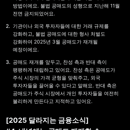
방법이에요. 불법 공매도의 성행으로 지난해 11월 
전면 금지되었어요.
기관이나 외국 투자자들에 대한 거래 규제를 
사업자 등록번호 : 462-86-01671
강화하고, 불법 공매도에 대한 형사 처벌도 
주소 : 06133 서울특별시 강남구
테헤란로 131, 13층 (역삼동,
강화하여 2025년 3월 공매도가 재개될 
한국지식재산센터)
예정이에요.
대표 : 이은미
고객센터
공매도 재개를 앞두고, 찬성 측과 반대 측이 
전화 : 1661-7654(24시간 연중무휴)
팽팽하게 대립하고 있어요. 찬성 측은 공매도가 
해외전화 : +82-2-6975-9000
주식 시장의 가격 균형을 맞춰주고, 외국 
이메일 : help@tossbank.com
투자자들을 끌어올 수 있다고 말해요. 반대 측은 
개인정보
신용정보활용체제
공매도가 주식 시장에서 개인 투자자들을 여전히 
처리방침
이용자유의사항
보호금융상품등록부
불리하게 만든다고 지적하고 있어요.
상품공시실
공지사항
준법제보
경영공시
외부채널
[2025 달라지는 금융소식]

직원 고충 접수
채널