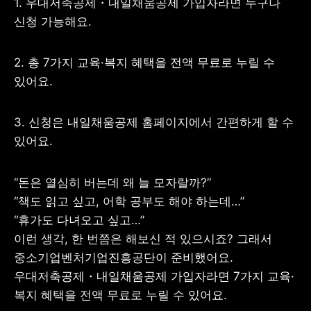
1. 우대저축공제・내일채움공제 가입자라면 누구나 
신청 가능해요.
2. 총 7가지 교육·복지 혜택을 전액 무료로 누릴 수 
사업자 등록번호 : 462-86-01671
있어요.
주소 : 06133 서울특별시 강남구
테헤란로 131, 13층 (역삼동,
한국지식재산센터)
3. 신청은 내일채움공제 홈페이지에서 간편하게 할 수 
대표 : 이은미
있어요.
고객센터
전화 : 1661-7654(24시간 연중무휴)
해외전화 : +82-2-6975-9000
“돈은 열심히 버는데 왜 늘 모자랄까?”

이메일 : help@tossbank.com
“책도 읽고 싶고, 어학 공부도 해야 하는데…”

개인정보
신용정보활용체제
“휴가도 다녀오고 싶고…”

처리방침
이런 생각, 한 번쯤은 해보신 적 있으시죠? 그래서 
이용자유의사항
보호금융상품등록부
상품공시실
공지사항
중소기업벤처기업진흥공단이 준비했어요. 
준법제보
경영공시
우대저축공제・내일채움공제 가입자라면 7가지 교육·
외부채널
복지 혜택을 전액 무료로 누릴 수 있어요.
직원 고충 접수
채널