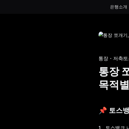
은행소개
통장
통장
하루만 넣어도 이자가 쌓이는 토스뱅크
토스뱅크
통장을 만나보세요.
나눠모으
통장・저축
토
서브 통
통장 
게임 저
목적별
생계비보
📌 
토스뱅
토스뱅크 나