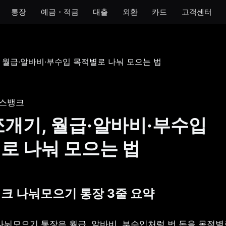
통장
예금・적금
대출
외환
카드
고객센터
모임
아이
개인사업자
법인
 통장
모임 통장
아이 통장
개인사업자 통장
법인 통장
기 통장
모임 금고
이자 받는 저금통
개인사업자 금고
스뱅크
장
쪼개기, 월급·알바비·부수입
금통
로 나눠 모으는 법
호 통장
크 나눠모으기 통장 3줄 요약
눠모으기 통장은 월급, 알바비, 부수입처럼 번 돈을 목적별로