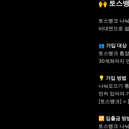
🙌 
토스뱅
토스뱅크 나눠
비대면으로 쉽
👥 
토스뱅크 통장
30계좌까지 만
나눠모으기 통
먼저 있어야 가
[토스뱅크] >
토스뱅크 나눠