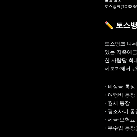
토스뱅크(TOSSBANK
✏️ 
토스뱅
토스뱅크 나눠
있는 저축예금
한 사람당 최대
세분화해서 관
· 비상금 통장

· 여행비 통장

· 월세 통장

· 경조사비 통장
· 세금·보험료 
· 부수입 통장