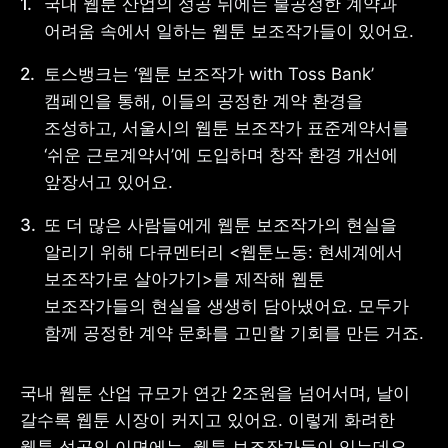
국내 웹툰 산업의 성공 뒤에는 불공정한 계약과 
어려움 속에서 일하는 웹툰 보조작가들이 있어요.
토스뱅크는 ‘웹툰 보조작가 with Toss Bank’ 
캠페인을 통해, 이들의 공정한 계약 환경을 
사업자 등록번호 : 462-86-01671
주소 : 06133 서울특별시 강남구
조성하고, 서울시의 웹툰 보조작가 표준계약서를 
테헤란로 131, 13층 (역삼동,
‘쉬운 근로계약서’에 도입하며 창작 환경 개선에 
한국지식재산센터)
대표 : 이은미
앞장서고 있어요.
고객센터
또 더 많은 사람들에게 웹툰 보조작가의 현실을 
전화 : 1661-7654(24시간 연중무휴)
알리기 위해 다큐멘터리 <웹툰노동: 현세계에서 
해외전화 : +82-2-6975-9000
이메일 : help@tossbank.com
보조작가로 살아가기>를 제작해 웹툰 
보조작가들의 현실을 생생히 담아냈어요. 모두가 
개인정보
신용정보활용체제
처리방침
함께 공정한 계약 문화를 고민할 기회를 만든 거죠.
이용자유의사항
보호금융상품등록부
상품공시실
공지사항
준법제보
경영공시
국내 웹툰 산업 규모가 연간 2조원을 넘어서며, 날이 
외부채널
갈수록 웹툰 시장이 커지고 있어요. 이렇게 화려한 
직원 고충 접수
채널
웹툰 성공의 이면에는, 웹툰 보조작가들이 있는데요. 