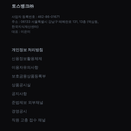
토스뱅크㈜
사업자 등록번호 : 462-86-01671
주소 : 06133 서울특별시 강남구 테헤란로 131, 13층 (역삼동, 
한국지식재산센터)
대표 : 이은미
개인정보 처리방침
신용정보활용체제
이용자유의사항
보호금융상품등록부
상품공시실
공지사항
준법제보 외부채널
경영공시
직원 고충 접수 채널