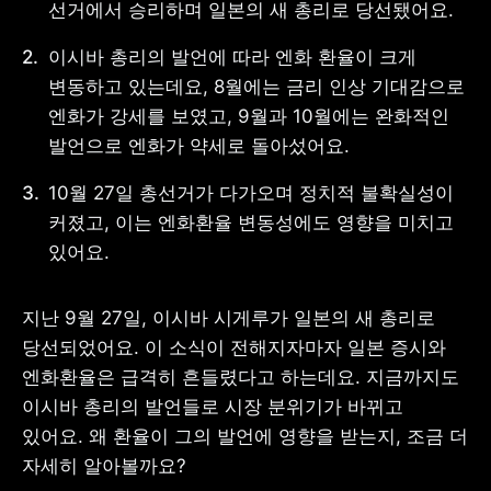
선거에서 승리하며 일본의 새 총리로 당선됐어요.
이시바 총리의 발언에 따라 엔화 환율이 크게 
변동하고 있는데요, 8월에는 금리 인상 기대감으로 
엔화가 강세를 보였고, 9월과 10월에는 완화적인 
사업자 등록번호 : 462-86-01671
주소 : 06133 서울특별시 강남구
발언으로 엔화가 약세로 돌아섰어요.
테헤란로 131, 13층 (역삼동,
한국지식재산센터)
10월 27일 총선거가 다가오며 정치적 불확실성이 
대표 : 이은미
커졌고, 이는 엔화환율 변동성에도 영향을 미치고 
고객센터
있어요.
전화 : 1661-7654(24시간 연중무휴)
해외전화 : +82-2-6975-9000
이메일 : help@tossbank.com
지난 9월 27일, 이시바 시게루가 일본의 새 총리로 
개인정보
신용정보활용체제
당선되었어요. 이 소식이 전해지자마자 일본 증시와 
처리방침
엔화환율은 급격히 흔들렸다고 하는데요. 지금까지도 
이용자유의사항
보호금융상품등록부
상품공시실
공지사항
이시바 총리의 발언들로 시장 분위기가 바뀌고 
준법제보
경영공시
있어요. 왜 환율이 그의 발언에 영향을 받는지, 조금 더 
외부채널
자세히 알아볼까요?
직원 고충 접수
채널