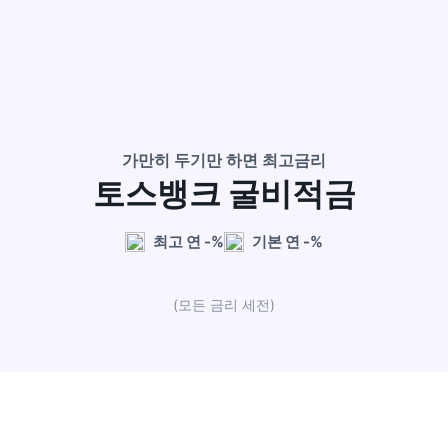
가만히 두기만 하면 최고금리
토스뱅크 굴비적금
최고 연
-%
기본 연
-%
(모든 금리 세전)