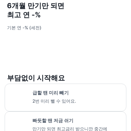
6개월 만기만 되면
최고 연
-
%
기본 연
-
% (세전)
사업자 등록번호 : 462-86-01671
주소 : 06133 서울특별시 강남구
테헤란로 131, 13층 (역삼동,
한국지식재산센터)
대표 : 이은미
고객센터
전화 : 1661-7654(24시간 연중무휴)
해외전화 : +82-2-6975-9000
부담없이 시작해요
이메일 : help@tossbank.com
개인정보
신용정보활용체제
급할 땐 미리 빼기
처리방침
2번 미리 뺄 수 있어요.
이용자유의사항
보호금융상품등록부
상품공시실
공지사항
준법제보
경영공시
외부채널
빠듯할 땐 저금 쉬기
직원 고충 접수
만기만 되면 최고금리 받으니깐 중간에
채널