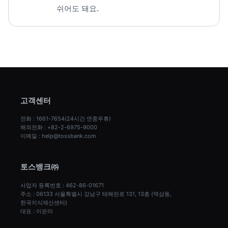
쉬어도 돼요.
고객센터
전화 : 1661-7654(24시간 연중무휴)
해외전화 : +82-2-6975-9000
이메일 : help@tossbank.com
토스뱅크㈜
사업자 등록번호 : 462-86-01671
주소 : 06133 서울특별시 강남구 테헤란로 131, 13층 (역삼동, 
한국지식재산센터)
대표 : 이은미