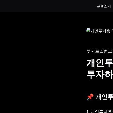
은행소개
통장
통장
하루만 넣어도 이자가 쌓이는 토스뱅크
토스뱅크
통장을 만나보세요.
나눠모으
투자
토스뱅크
서브 통
개인투
게임 저
투자
생계비보
📌 개인
1. 개인투자