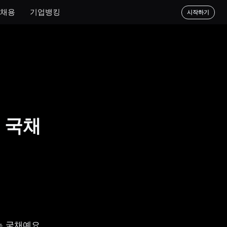
채용
기업뱅킹
시작하기
 국채
는 국채예요.