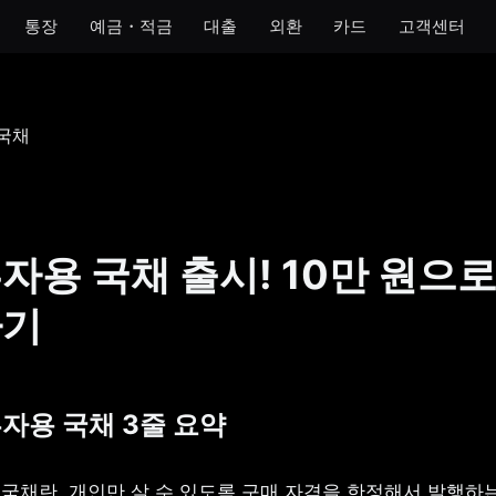
통장
예금・적금
대출
외환
카드
고객센터
모임
아이
개인사업자
법인
 통장
모임 통장
아이 통장
개인사업자 통장
법인 통장
기 통장
모임 금고
이자 받는 저금통
개인사업자 금고
장
자용 국채 출시! 10만 원으로
금통
하기
호 통장
투자용 국채 3줄 요약
용 국채란, 개인만 살 수 있도록 구매 자격을 한정해서 발행하