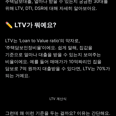
주택담보대출, 얼마나 받을 수 있는지 궁금한 30대를 
위해 LTV, DTI, DSR에 대해 자세히 알아보아요.
✏️
 LTV가 뭐예요?
사업자 등록번호 : 462-86-01671
주소 : 06133 서울특별시 강남구
테헤란로 131, 13층 (역삼동,
LTV는 ‘Loan to Value ratio’의 약자로, 
한국지식재산센터)
대표 : 이은미
‘주택담보인정비율’이에요. 쉽게 말해, 집값을 
기준으로 얼마나 대출을 받을 수 있는지 보여주는 
고객센터
비율이에요. 예를 들어 매매가가 10억짜리인 집을 
전화 : 1661-7654(24시간 연중무휴)
해외전화 : +82-2-6975-9000
담보로 7억 원까지 대출받을 수 있다면, LTV는 70%가 
이메일 : help@tossbank.com
되는 거예요.
개인정보
신용정보활용체제
처리방침
이용자유의사항
보호금융상품등록부
상품공시실
공지사항
LTV 계산식
준법제보
경영공시
외부채널
직원 고충 접수
그런데 왜 이런 기준을 두는 걸까요? 이유는 간단해요. 
채널