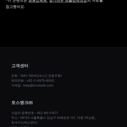
*이 콘텐츠는 
금융감독원
, 
찾기쉬운 생활법령정보
의 자료를 
참고했어요.
고객센터
전화 : 1661-7654(24시간 연중무휴)
해외전화 : +82-2-6975-9000
이메일 : help@tossbank.com
토스뱅크㈜
사업자 등록번호 : 462-86-01671
주소 : 06133 서울특별시 강남구 테헤란로 131, 13층 (역삼동, 
한국지식재산센터)