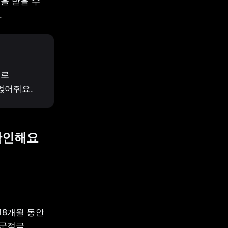
 받을 수 
.
로 
얹어줘요.
확인해요 
8개월 동안 
군적금 