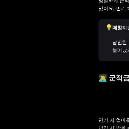
성실하게 군적
있어요. 만기
💡
매칭지
납인한 
늘어났으
👨‍💻 
만기 시 얼마를
납입 시 받을 