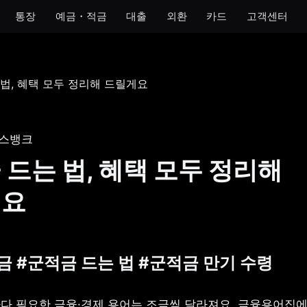
통장
예금・적금
대출
외환
카드
고객센터
모임
아이
개인사업자
법인
 통장
모임 통장
아이 통장
개인사업자 통장
법인 통장
기 통장
모임 금고
이자 받는 저금통
개인사업자 금고
스뱅크
장
 드는 법, 혜택 모두 정리해
금통
게요
호 통장
적금 #군적금 드는 법 #군적금 만기 수령
다 필요한 금융·경제 용어는 조금씩 달라져요. 금융용어집에