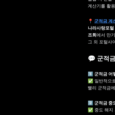
계산기를 활용
📍 
군적금 계
나라사랑포털
조회
에서 만기
그 외 포털사
💬 군적
1️⃣ 군적금 
✅ 일반적으로
빨리 군적금에
2️⃣ 군적금 
✅ 중도 해지