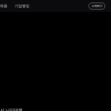
채용
기업뱅킹
시작하기
서 나이대별 