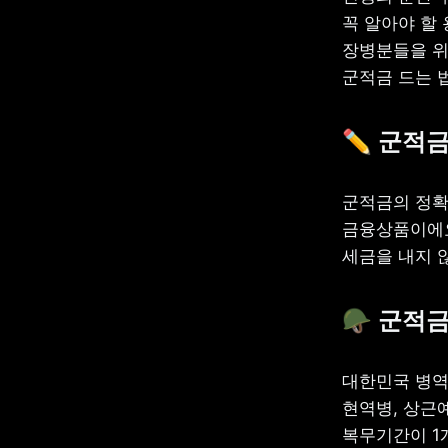
꼭 알아야 할
장병분들을 위해
군적금 드는 
✏️ 군적
군적금의 정확
금융상품이에요
세금을 내지 
🪖 군적금
대한민국 병역
현역병, 상근예
복무기간이 1