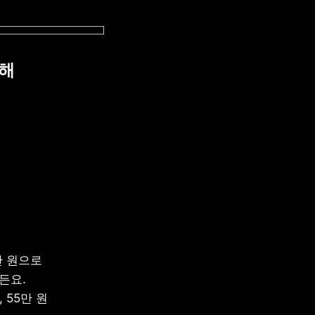
해 
 원으로 
요. 

55만 원 