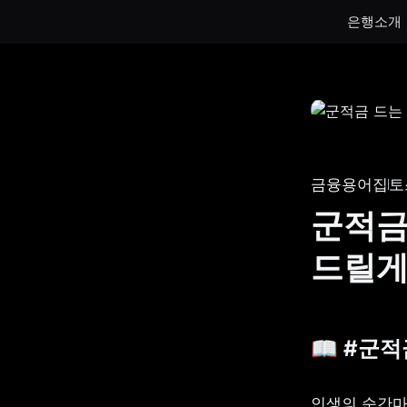
은행소개
통장
통장
하루만 넣어도 이자가 쌓이는 토스뱅크
토스뱅크
통장을 만나보세요.
나눠모으
금융용어집
토
서브 통
군적금
게임 저
드릴
생계비보
📖 #군
인생의 순간마