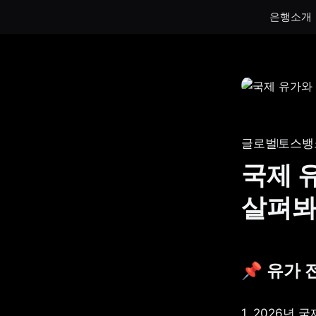
은행소개
통장
통장
하루만 넣어도 이자가 쌓이는 토스뱅크
토스뱅크
통장을 만나보세요.
나눠모으
글로벌
토스뱅
서브 통
국제 
게임 저
살펴
생계비보
📌 유가 
1. 2026년