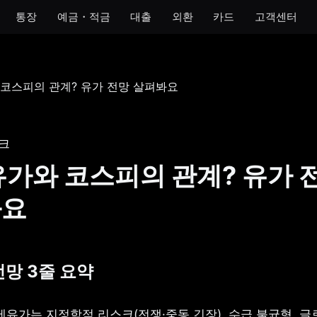
통장
예금・적금
대출
외환
카드
고객센터
모임
아이
개인사업자
법인
 통장
모임 통장
아이 통장
개인사업자 통장
법인 통장
기 통장
모임 금고
이자 받는 저금통
개인사업자 금고
크
장
유가와 코스피의 관계? 유가 
금통
봐요
호 통장
전망 3줄 요약
 국제유가는 지정학적 리스크(전쟁·중동 긴장), 수급 불균형, 글