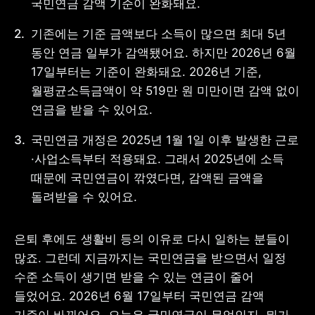
국민연금 감액 기준이 완화돼요.
기존에는 기준 금액보다 소득이 많으면 최대 5년 
동안 연금 일부가 감액됐어요. 하지만 2026년 6월 
17일부터는 기준이 완화돼요. 2026년 기준, 
사업자 등록번호 : 462-86-01671
주소 : 06133 서울특별시 강남구
월평균소득금액이 약 519만 원 미만이면 감액 없이 
테헤란로 131, 13층 (역삼동,
연금을 받을 수 있어요.
한국지식재산센터)
대표 : 이은미
국민연금 개정은 2025년 1월 1일 이후 발생한 근로
고객센터
·사업소득부터 적용돼요. 그래서 2025년에 소득 
전화 : 1661-7654(24시간 연중무휴)
때문에 국민연금이 깎였다면, 감액된 금액을 
해외전화 : +82-2-6975-9000
이메일 : help@tossbank.com
돌려받을 수 있어요.
개인정보
신용정보활용체제
처리방침
은퇴 후에도 생활비 등의 이유로 다시 일하는 분들이 
이용자유의사항
보호금융상품등록부
많죠. 그런데 지금까지는 국민연금을 받으면서 일정 
상품공시실
공지사항
준법제보
경영공시
수준 소득이 생기면 받을 수 있는 연금이 줄어 
외부채널
들었어요. 2026년 6월 17일부터 국민연금 감액 
직원 고충 접수
채널
기준이 바뀌어요. 오늘은 국민연금이 무엇인지, 뭐가 