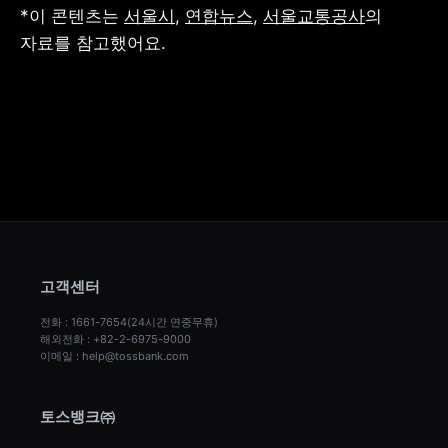
*이 콘텐츠는 
서울시
, 
연합뉴스
, 
서울교통공사
의 
자료를 참고했어요.
고객센터
전화 : 1661-7654(24시간 연중무휴)
해외전화 : +82-2-6975-9000
이메일 : help@tossbank.com
토스뱅크㈜