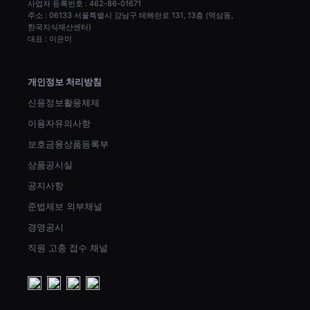
사업자 등록번호 : 462-86-01671
주소 : 06133 서울특별시 강남구 테헤란로 131, 13층 (역삼동, 
한국지식재산센터)
대표 : 이은미
개인정보 처리방침
신용정보활용체제
이용자유의사항
보호금융상품등록부
상품공시실
공지사항
준법제보 외부채널
경영공시
직원 고충 접수 채널