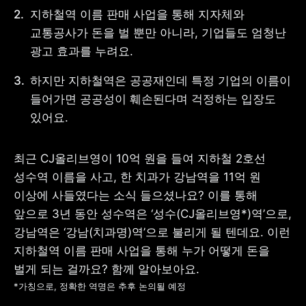
지하철역 이름 판매 사업을 통해 지자체와 
교통공사가 돈을 벌 뿐만 아니라, 기업들도 엄청난 
광고 효과를 누려요.
사업자 등록번호 : 462-86-01671
하지만 지하철역은 공공재인데 특정 기업의 이름이 
주소 : 06133 서울특별시 강남구
테헤란로 131, 13층 (역삼동,
들어가면 공공성이 훼손된다며 걱정하는 입장도 
한국지식재산센터)
있어요. 
대표 : 이은미
고객센터
최근 CJ올리브영이 10억 원을 들여 지하철 2호선 
전화 : 1661-7654(24시간 연중무휴)
해외전화 : +82-2-6975-9000
성수역 이름을 사고, 한 치과가 강남역을 11억 원 
이메일 : help@tossbank.com
이상에 사들였다는 소식 들으셨나요? 이를 통해 
개인정보
신용정보활용체제
앞으로 3년 동안 성수역은 ‘성수(CJ올리브영*)역’으로, 
처리방침
강남역은 ‘강남(치과명)역’으로 불리게 될 텐데요. 이런 
이용자유의사항
보호금융상품등록부
지하철역 이름 판매 사업을 통해 누가 어떻게 돈을 
상품공시실
공지사항
준법제보
경영공시
외부채널
*가칭으로, 정확한 역명은 추후 논의될 예정
직원 고충 접수
채널