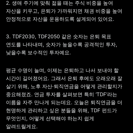
2. 생애 주기에 맞춰 젊을 때는 주식 비중을 높여 
자산을 키우고, 은퇴가 가까워지면 채권 비중을 높여 
안정적으로 자산을 운용하도록 설계되어 있어요.
사업자 등록번호 : 462-86-01671
3. TDF2030, TDF2050 같은 숫자는 은퇴 목표 
주소 : 06133 서울특별시 강남구
테헤란로 131, 13층 (역삼동,
연도를 나타내며, 숫자가 높을수록 공격적인 투자, 
한국지식재산센터)
대표 : 이은미
낮을수록 보수적인 투자예요.
고객센터
평균 수명이 늘며, 이제는 은퇴하고 나서 보내야 할 
전화 : 1661-7654(24시간 연중무휴)
해외전화 : +82-2-6975-9000
시간이 길어졌어요. 그래서 은퇴 후에도 오래오래 잘 
이메일 : help@tossbank.com
살기 위해, 노후 자산·퇴직연금을 어떻게 관리할지가 
개인정보
신용정보활용체제
중요해졌죠. 연금 투자를 살펴보면 특히 ‘TDF’라는 
처리방침
이름을 자주 만나게 되는데요. 오늘은 퇴직연금을 더 
이용자유의사항
보호금융상품등록부
상품공시실
공지사항
현명하게 관리하고 싶은 분들을 위해, TDF 펀드가 
준법제보
경영공시
무엇인지, 어떻게 선택해야 하는지 쉽게 
외부채널
알려드릴게요.
직원 고충 접수
채널