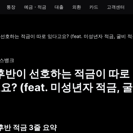
통장
예금・적금
대출
외환
카드
고객센터
모임
아이
개인사업자
법인
 통장
모임 통장
아이 통장
개인사업자 통장
법인 통장
기 통장
모임 금고
이자 받는 저금통
개인사업자 금고
스뱅크
장
 후반이 선호하는 적금이 따로
금통
? (feat. 미성년자 적금, 
호 통장
후반 적금 3줄 요약