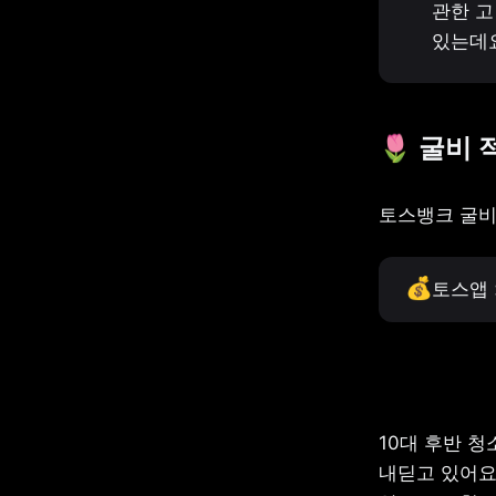
관한 고
있는데요
🌷 굴비
토스뱅크 굴비
💰
토스앱 
10대 후반 
내딛고 있어요.