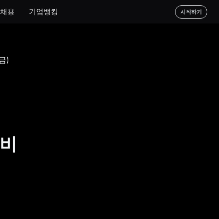
채용
기업뱅킹
시작하기
굴비