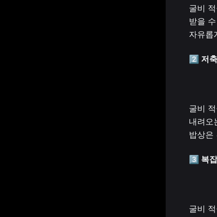
굴비 적
받을 수
자유롭게
2️⃣ 저
굴비 적
내려오는
밥상은 
3️⃣ 복
굴비 적