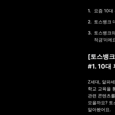
요즘 10대
토스뱅크 데
토스뱅크의 
적금’이에요
[토스뱅크 
#1. 10
Z세대, 알파세
학교 교육을 
관련 콘텐츠를
모을까요? 토
알아봤어요.