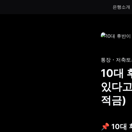
은행소개
통장
통장
하루만 넣어도 이자가 쌓이는 토스뱅크
토스뱅크
통장을 만나보세요.
나눠모으
통장・저축
토
서브 통
10대
게임 저
있다고요
생계비보
적금)
📌 
10대 