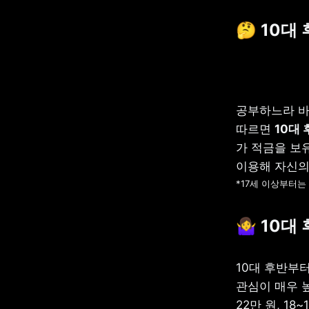
🤔 10대
공부하느라 바
따르면 
10대
가 적금을 보
*17세 이상부터는
🤷‍♀️ 10대
10대 후반부터
관심이 매우 높
22만 원, 1