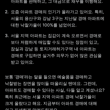
아파트를 판매하고, 그 대금으로 채무를 이행해요.
요즘 아파트 경매의 인기가 올라가고 있어요. 특히, 
서울의 용산구와 강남 3구는 지난달 경매 아파트에 
대한 낙찰가율이 100%를 넘었어요. 
사업자 등록번호 : 462-86-01671
주소 : 06133 서울특별시 강남구
테헤란로 131, 13층 (역삼동,
서울 지역 아파트는 집값이 계속 오르면서 경매로 
한국지식재산센터)
보다 저렴하게 매입할 수도 있다는 장점이 있고, 
대표 : 이은미
잠실과 강남 등 토지거래허가구역 내 아파트는 
고객센터
경매로 구입하면 실거주 의무가 없어 많은 관심을 
전화 : 1661-7654(24시간 연중무휴)
받고 있어요.
해외전화 : +82-2-6975-9000
이메일 : help@tossbank.com
개인정보
신용정보활용체제
보통 ‘경매’라는 말을 들으면 예술품을 경매하고 
처리방침
낙찰받는 장면을 많이들 떠올리실 텐데요. 그런데, 
이용자유의사항
보호금융상품등록부
아파트도 경매할 수 있다는 사실, 다들 알고 계셨나요? 
상품공시실
공지사항
준법제보
경영공시
특히 최근에는 서울 지역 아파트 경매 낙찰가율이 
외부채널
크게 올랐다고 해요. 지금부터 아파트 경매에 대해 
직원 고충 접수
채널
쉽고 자세하게 알려드릴게요.