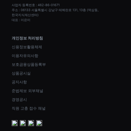
사업자 등록번호 : 462-86-01671
주소 : 06133 서울특별시 강남구 테헤란로 131, 13층 (역삼동, 
한국지식재산센터)
대표 : 이은미
개인정보 처리방침
신용정보활용체제
이용자유의사항
보호금융상품등록부
상품공시실
공지사항
준법제보 외부채널
경영공시
직원 고충 접수 채널