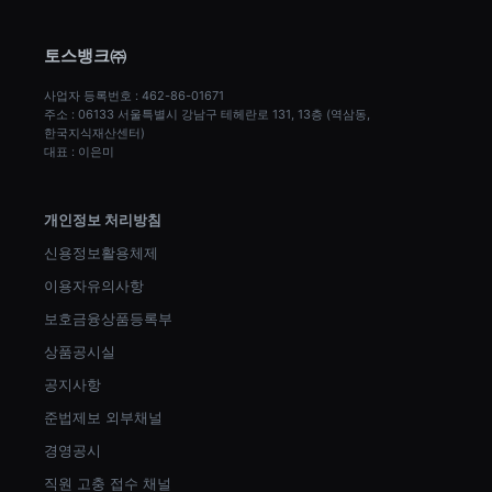
토스뱅크㈜
사업자 등록번호 : 462-86-01671
주소 : 06133 서울특별시 강남구 테헤란로 131, 13층 (역삼동, 
한국지식재산센터)
대표 : 이은미
개인정보 처리방침
신용정보활용체제
이용자유의사항
보호금융상품등록부
상품공시실
공지사항
준법제보 외부채널
경영공시
직원 고충 접수 채널