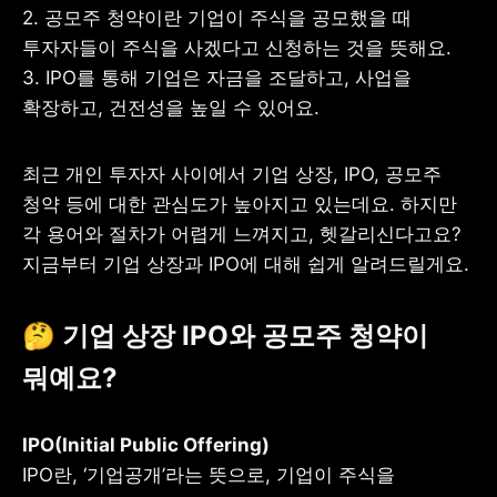
2. 공모주 청약이란 기업이 주식을 공모했을 때 
투자자들이 주식을 사겠다고 신청하는 것을 뜻해요.

3. IPO를 통해 기업은 자금을 조달하고, 사업을 
확장하고, 건전성을 높일 수 있어요.
사업자 등록번호 : 462-86-01671
주소 : 06133 서울특별시 강남구
테헤란로 131, 13층 (역삼동,
최근 개인 투자자 사이에서 기업 상장, IPO, 공모주 
한국지식재산센터)
대표 : 이은미
청약 등에 대한 관심도가 높아지고 있는데요. 하지만 
각 용어와 절차가 어렵게 느껴지고, 헷갈리신다고요? 
고객센터
지금부터 기업 상장과 IPO에 대해 쉽게 알려드릴게요.
전화 : 1661-7654(24시간 연중무휴)
해외전화 : +82-2-6975-9000
이메일 : help@tossbank.com
🤔 기업 상장 IPO와 공모주 청약이 
개인정보
신용정보활용체제
처리방침
뭐예요?
이용자유의사항
보호금융상품등록부
상품공시실
공지사항
준법제보
경영공시
외부채널
IPO란, ‘기업공개’라는 뜻으로, 기업이 주식을 
직원 고충 접수
채널