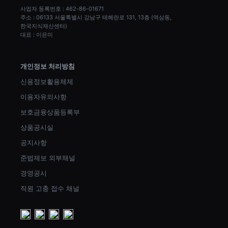
사업자 등록번호 : 462-86-01671
주소 : 06133 서울특별시 강남구 테헤란로 131, 13층 (역삼동, 
한국지식재산센터)
대표 : 이은미
개인정보 처리방침
신용정보활용체제
이용자유의사항
보호금융상품등록부
상품공시실
공지사항
준법제보 외부채널
경영공시
직원 고충 접수 채널