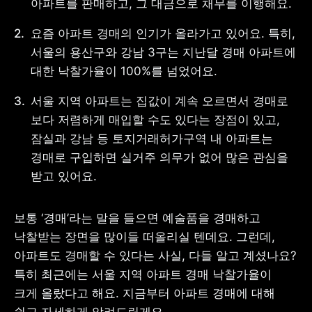
아파트를 판매하고, 그 대금으로 채무를 이행해요.
요즘 아파트 경매의 인기가 올라가고 있어요. 특히, 
서울의 용산구와 강남 3구는 지난달 경매 아파트에 
대한 낙찰가율이 100%를 넘었어요. 
사업자 등록번호 : 462-86-01671
주소 : 06133 서울특별시 강남구
테헤란로 131, 13층 (역삼동,
서울 지역 아파트는 집값이 계속 오르면서 경매로 
한국지식재산센터)
보다 저렴하게 매입할 수도 있다는 장점이 있고, 
대표 : 이은미
잠실과 강남 등 토지거래허가구역 내 아파트는 
고객센터
경매로 구입하면 실거주 의무가 없어 많은 관심을 
전화 : 1661-7654(24시간 연중무휴)
받고 있어요.
해외전화 : +82-2-6975-9000
이메일 : help@tossbank.com
개인정보
신용정보활용체제
보통 ‘경매’라는 말을 들으면 예술품을 경매하고 
처리방침
낙찰받는 장면을 많이들 떠올리실 텐데요. 그런데, 
이용자유의사항
보호금융상품등록부
아파트도 경매할 수 있다는 사실, 다들 알고 계셨나요? 
상품공시실
공지사항
준법제보
경영공시
특히 최근에는 서울 지역 아파트 경매 낙찰가율이 
외부채널
크게 올랐다고 해요. 지금부터 아파트 경매에 대해 
직원 고충 접수
채널
쉽고 자세하게 알려드릴게요.