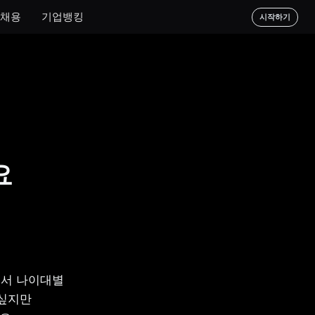
채용
기업뱅킹
시작하기
요
서 나이대별 
싶지만 