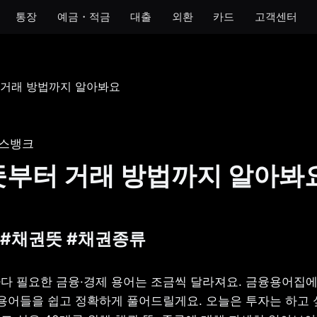
통장
예금・적금
대출
외환
카드
고객센터
모임
아이
개인사업자
법인
 통장
모임 통장
아이 통장
개인사업자 통장
법인 통장
기 통장
모임 금고
이자 받는 저금통
개인사업자 금고
스뱅크
장
뜻부터 거래 방법까지 알아봐
금통
호 통장
권 #채권뜻 #채권종류
다 필요한 금융·경제 용어는 조금씩 달라져요. 금융용어집에
 용어들을 쉽고 정확하게 풀어드릴게요. 오늘은 투자는 하고 