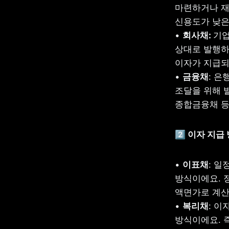
마련하거나 재
신용도가 낮은 
• 
회사채: 
기업
상대로 발행하
이자가 지급되
• 
금융채
: 
조달을 위해 발
종합금융채 등
2️⃣ 이자 지
• 
이표채
: 일
방식이에요. 정
액면가로 계산
• 
복리채
: 
방식이에요. 