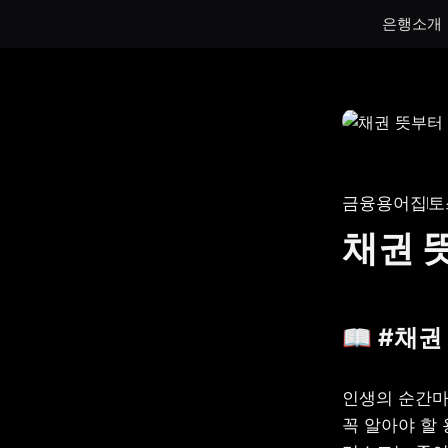
은행소개
통장
통장
하루만 넣어도 이자가 쌓이는 토스뱅크
토스뱅크
통장을 만나보세요.
나눠모으
금융용어집
토
서브 통
채권 
게임 저
생계비보
📖 #채
인생의 순간마
꼭 알아야 할