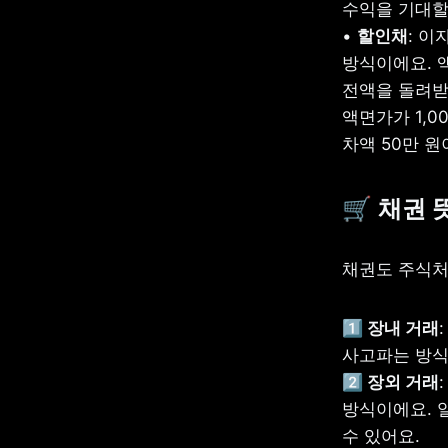
수익을 기대할 
• 
할인채
: 
방식이에요. 
전액을 돌려받
액면가가 1,0
차액 50만 원
🛒 채권
채권도 주식처
1️⃣ 장내 거래
2️⃣ 장외 거래
방식이에요. 일
수 있어요. 