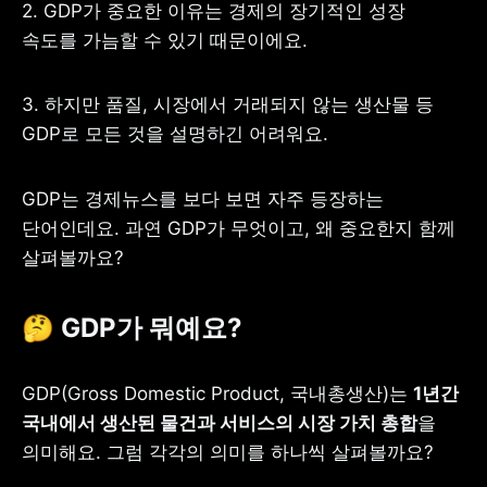
2. GDP가 중요한 이유는 경제의 장기적인 성장 
속도를 가늠할 수 있기 때문이에요.
3. 하지만 품질, 시장에서 거래되지 않는 생산물 등 
사업자 등록번호 : 462-86-01671
GDP로 모든 것을 설명하긴 어려워요.
주소 : 06133 서울특별시 강남구
테헤란로 131, 13층 (역삼동,
한국지식재산센터)
대표 : 이은미
GDP는 경제뉴스를 보다 보면 자주 등장하는 
단어인데요. 과연 GDP가 무엇이고, 왜 중요한지 함께 
고객센터
살펴볼까요?
전화 : 1661-7654(24시간 연중무휴)
해외전화 : +82-2-6975-9000
이메일 : help@tossbank.com
🤔 GDP가 뭐예요?
개인정보
신용정보활용체제
처리방침
이용자유의사항
보호금융상품등록부
GDP(Gross Domestic Product, 국내총생산)는 
1년간 
상품공시실
공지사항
국내에서 생산된 물건과 서비스의 시장 가치 총합
을 
준법제보
경영공시
외부채널
의미해요. 그럼 각각의 의미를 하나씩 살펴볼까요?
직원 고충 접수
채널