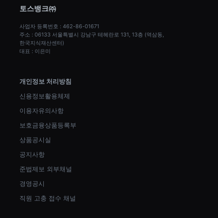
토스뱅크㈜
사업자 등록번호 : 462-86-01671
주소 : 06133 서울특별시 강남구 테헤란로 131, 13층 (역삼동, 
한국지식재산센터)
대표 : 이은미
개인정보 처리방침
신용정보활용체제
이용자유의사항
보호금융상품등록부
상품공시실
공지사항
준법제보 외부채널
경영공시
직원 고충 접수 채널