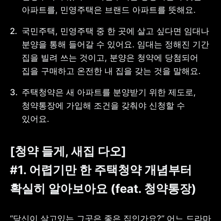
아파트를, 민영주택은 브랜드 아파트를 뜻해요.
국민주택, 민영주택 중 한 곳에 살고 싶다면 임대나 
분양을 통해 들어갈 수 있어요. 임대는 정해진 기간 
사업자 등록번호 : 462-86-01671
집을 빌려 쓰는 것이고, 분양은 청약에 당첨되어 
주소 : 06133 서울특별시 강남구
테헤란로 131, 13층 (역삼동,
집을 구매하고 온전한 내 집을 갖는 것을 말해요.
한국지식재산센터)
대표 : 이은미
주택청약은 새 아파트를 분양받기 위한 제도로, 
고객센터
청약통장에 가입해 조건을 갖춰야 신청할 수 
전화 : 1661-7654(24시간 연중무휴)
있어요.
해외전화 : +82-2-6975-9000
이메일 : help@tossbank.com
[청약 들게, 새집 다오] 
개인정보
신용정보활용체제
처리방침
#1. 어렵기만 한 주택청약 개념부터 
이용자유의사항
보호금융상품등록부
상품공시실
공지사항
확실히 알아보아요 (feat. 청약통장)
준법제보
경영공시
외부채널
직원 고충 접수
“당신이 살고있는 그곳은 좋은 집인가요?” 어느 드라마 
채널