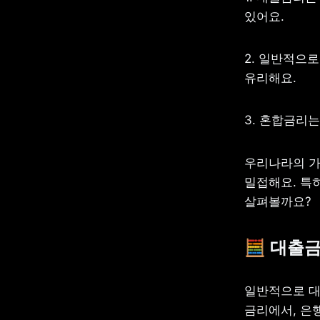
있어요.
2. 일반적으
유리해요.
3. 혼합금리
우리나라의 가계
밀접해요. 특
살펴볼까요?
🧮 대출
일반적으로 대
금리에서, 은