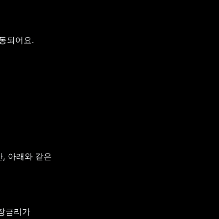
변동되어요.
 아래와 같은 
장금리가 