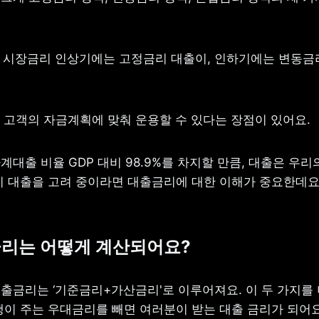
로 시장금리 인상기에는 고정금리 대출이, 인하기에는 변동금리
는 고객의 자금계획에 맞춰 운용할 수 있다는 장점이 있어요.
대출 비율 GDP 대비 98.9%를 차지할 만큼, 대출은 우리의
히 대출을 고려 중이라면 대출금리에 대한 이해가 중요한데요.
금리는 어떻게 계산되어요?
출금리는 ‘기준금리+가산금리'로 이루어져요. 이 두 가지를 
행이 주는 우대금리를 빼면 여러분이 받는 대출 금리가 되어요