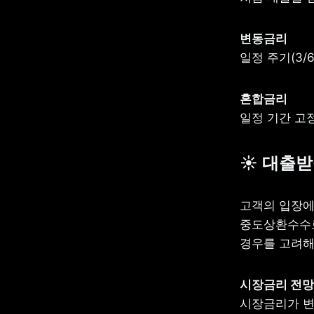
일정 주기(3/
일정 기간 고
☀️ 대출
고객의 입장에
중도상환수수료
경우를 고려해 
시장금리가 변