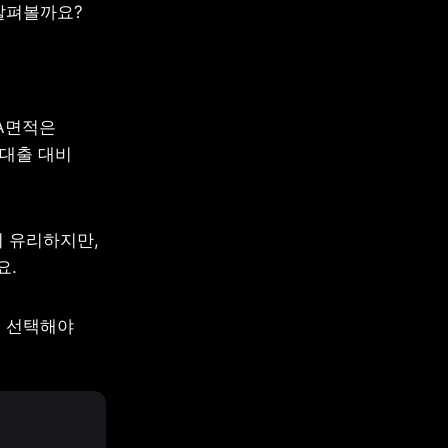
살펴볼까요?
A면적은 
의 추가 이자부담액, B면적은 고정금리 대출 대비 
더 유리하지만, 
요.
 선택해야 