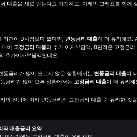
서 대출을 새로 받는다고 가정하고, 아래의 그래프를 함께 
용 기간이 D시점보다 짧다면, 
변동금리 대출
이 더 유리해요. 
 대비 
고정금리 대출
의 추가이자부담액인데요.
 변동금리가 많이 오르지 않은 상황에서는
 변동금리 대출
이 
변동금리가 많이 오른 상황에서는 
고정금리 대출
이 더 유리해
리의 전망에 따라 변동금리와 고정금리 대출 중 유리한 것을
 인상기에는 고정금리 대출이 유리해요.
