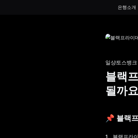
은행소개
통장
통장
하루만 넣어도 이자가 쌓이는 토스뱅크
토스뱅크
통장을 만나보세요.
나눠모으
일상
토스뱅크
서브 통
블랙프
게임 저
될까요
생계비보
📌 블랙
블랙프라이데