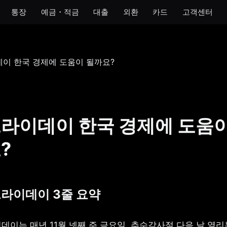
통장
예금・적금
대출
외환
카드
고객센터
모임
아이
개인사업자
법인
 통장
모임 통장
아이 통장
개인사업자 통장
법인 통장
기 통장
모임 금고
이자 받는 저금통
개인사업자 금고
장
라이데이 한국 경제에 도움
금통
?
호 통장
프라이데이 3줄 요약
이는 매년 11월 넷째 주 금요일, 추수감사절 다음 날 열리는