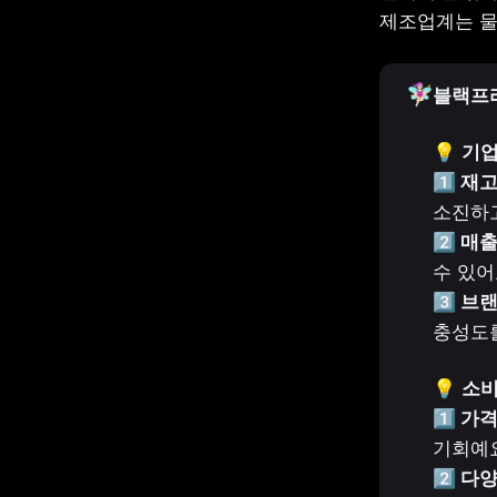
제조업계는 물
🧚🏻‍♀️
블랙프
💡 
기업
1️⃣ 재
2️⃣ 매
3️⃣ 브
충성도를
💡 
소비
1️⃣ 가격
2️⃣ 다