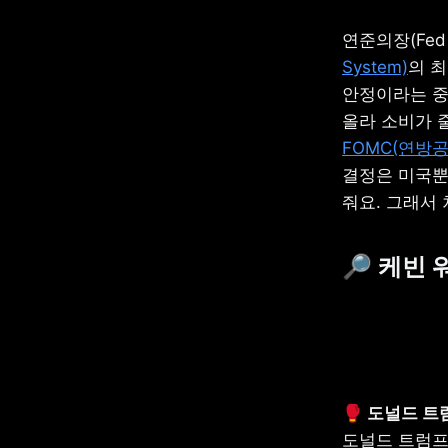
연준의장(Fed
System)
의 
안정이라는 중
FOMC(연방
결정은 미국뿐
줘요. 그래서
🔎 케빈
도널드 트럼프