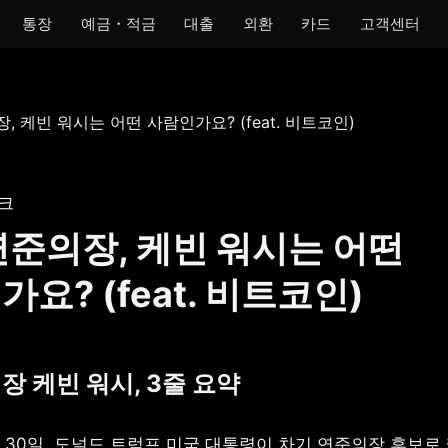
통장
예금・적금
대출
외환
카드
고객센터
모임
아이
개인사업자
법인
 통장
모임 통장
아이 통장
개인사업자 통장
법인 통장
기 통장
모임 금고
이자 받는 저금통
개인사업자 금고
크
장
연준의장, 케빈 워시는 어떤
금통
요? (feat. 비트코인)
호 통장
장 케빈 워시, 3줄 요약
 1월 30일, 도널드 트럼프 미국 대통령이 차기 연준의장 후보로