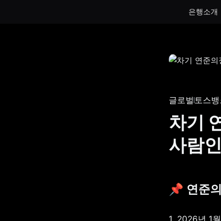
은행소개
통장
통장
하루만 넣어도 이자가 쌓이는 토스뱅크
토스뱅크
통장을 만나보세요.
나눠모으
글로벌
토스뱅
서브 통
차기 
게임 저
사람인가
생계비보
📌 연준의
1. 2026년