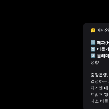
🤔 매파
1️⃣ 
매파(H
2️⃣ 
비둘기파
3️⃣ 
올빼미
성향
중앙은행,
결정하는 
과거엔 매
트럼프 행
다소 비둘