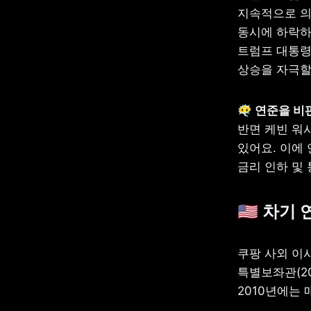
지속적으로 의
동시에 하락하
트럼프 대통령
상승을 자극할
반면 케빈 워
있어요. 이에
금리 인하 및
🇺🇸 차
쿠팡 사외 이
특별보좌관(20
2010년에는