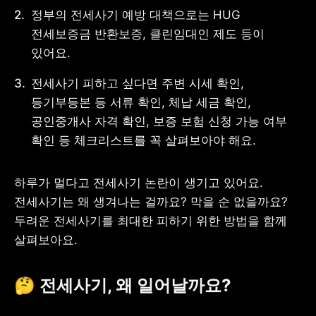
정부의 전세사기 예방 대책으로는 HUG 
전세보증금 반환보증, 클린임대인 제도 등이 
있어요.
사업자 등록번호 : 462-86-01671
전세사기 피하고 싶다면 주변 시세 확인, 
주소 : 06133 서울특별시 강남구
테헤란로 131, 13층 (역삼동,
등기부등본 등 서류 확인, 체납 세금 확인, 
한국지식재산센터)
공인중개사 자격 확인, 보증 보험 신청 가능 여부 
대표 : 이은미
확인 등 체크리스트를 꼭 살펴보아야 해요.
고객센터
전화 : 1661-7654(24시간 연중무휴)
해외전화 : +82-2-6975-9000
하루가 멀다고 전세사기 논란이 생기고 있어요. 
이메일 : help@tossbank.com
전세사기는 왜 생겨나는 걸까요? 막을 순 없을까요? 
개인정보
신용정보활용체제
두려운 전세사기를 최대한 피하기 위한 방법을 함께 
처리방침
살펴보아요.
이용자유의사항
보호금융상품등록부
상품공시실
공지사항
준법제보
경영공시
🤔 전세사기, 왜 일어날까요?
외부채널
직원 고충 접수
채널